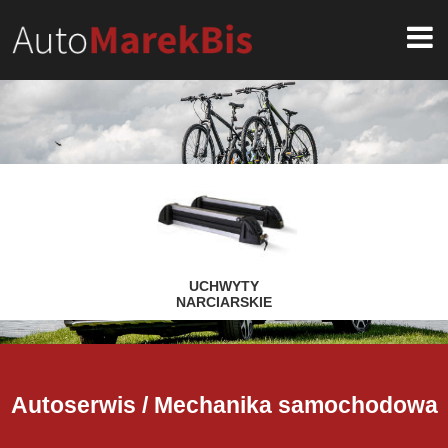
START
O NAS
PRODUKTY
AKTUALNOŚCI
UCHWYTY NARCIARSKIE
BAGAŻNIKI BAZOWE
KONTAKT
PLATFORMA ROWEROWA
UCHWYTY ROWEROWE
UCHWYTY
NARCIARSKIE
HAKI HOLOWNICZE
BOXY DACHOWE
BAGAŻNIKI MONTOWANE
Autoserwis / Mechanika samochodowa