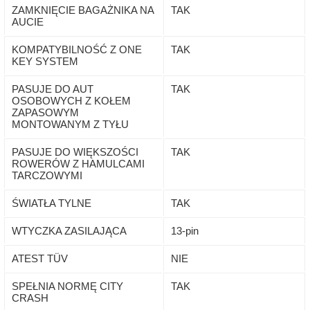
ZAMKNIĘCIE BAGAŻNIKA NA
TAK
AUCIE
KOMPATYBILNOŚĆ Z ONE
TAK
KEY SYSTEM
PASUJE DO AUT
TAK
OSOBOWYCH Z KOŁEM
ZAPASOWYM
MONTOWANYM Z TYŁU
PASUJE DO WIĘKSZOŚCI
TAK
ROWERÓW Z HAMULCAMI
TARCZOWYMI
ŚWIATŁA TYLNE
TAK
WTYCZKA ZASILAJĄCA
13-pin
ATEST TÜV
NIE
SPEŁNIA NORMĘ CITY
TAK
CRASH